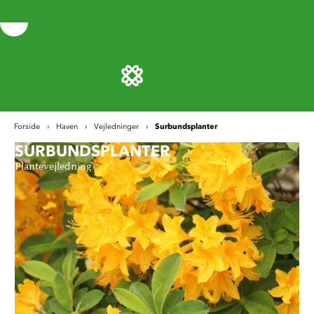
Surbundsplanter
Forside
Haven
Vejledninger
SURBUNDSPLANTER
S
Pla
Plantevejledning