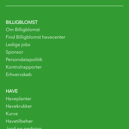
BILLIGBLOMST
Om Billigblomst
Find Billigblomst havecenter
Ledige jobs
Sponsor
Persondatapolitik
Kontrolrapporter
Erhvervskøb
HAVE
Haveplanter
Havekrukker
Kurve
Havetilbehør
Jord og gødning