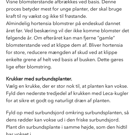
Visne blomsterstande afbrækkes ved basis. Denne 
proces betyder mest for unge planter, der skal bruge 
kraft til ny vækst og ikke til frøstande. 
Almindelig hortensia blomstrer på endeskud dannet 
året før. Ved beskæring vil der ikke komme blomster det 
følgende år. Om efteråret kan man fjerne ”gamle” 
blomsterstande ved at klippe dem af. Bliver hortensia 
for store, reducere mængden af skud ved at klippe 
enkelte grene af helt ved basis af busken. Dette gøres 
lige efter blomstring.
Krukker med surbundsplanter.
Vælg en krukke, der er stor nok til, at planten kan vokse. 
Fyld den nederste tredjedel af krukken med Leca-kugler 
for at sikre et godt og naturligt dræn af planten. 
Fyld op med surbundsjord omkring surbundsplanten, så 
dens rødder kan vokse ud i den friske surbundsjord. 
Plant din surbundsplante i samme højde, som den hidtil 
har vokset i. 