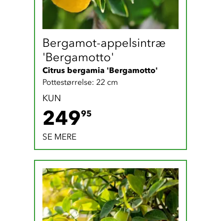
Bergamot-appelsintræ 
'Bergamotto'
Citrus bergamia 'Bergamotto'
Pottestørrelse: 22 cm
KUN
249.95 DKK
249
95
SE MERE