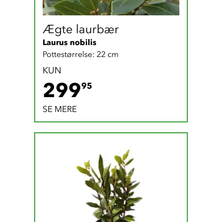
Ægte laurbær
Laurus nobilis
Pottestørrelse: 22 cm
KUN
299.95 DKK
299
95
SE MERE