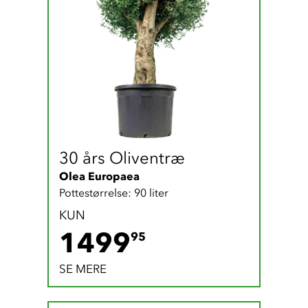
30 års Oliventræ
Olea Europaea
Pottestørrelse: 90 liter
KUN
1499.95 D
1499
95
SE MERE