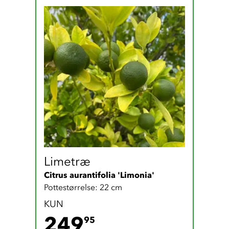
Limetræ
Citrus aurantifolia 'Limonia'
Pottestørrelse: 22 cm
KUN
249.95 DKK
249
95