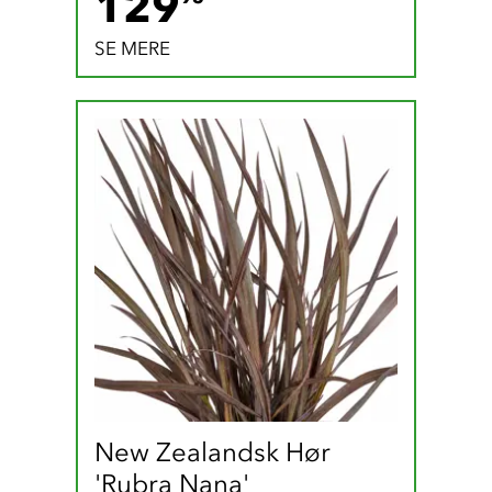
129.95 DKK
129
SE MERE
New Zealandsk Hør 
'Rubra Nana'