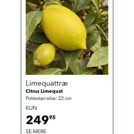
Limequattræ
Citrus Limequat
Pottestørrelse: 22 cm
KUN
249.95 DKK
249
95
SE MERE