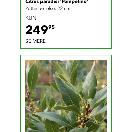
Citrus paradisi 'Pompelmo'
Pottestørrelse: 22 cm
KUN
249.95 DKK
249
95
SE MERE