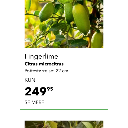
Fingerlime
Citrus microcitrus
Pottestørrelse: 22 cm
KUN
249.95 DKK
249
95
SE MERE