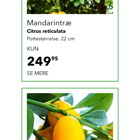
Mandarintræ
Citrus reticulata
Pottestørrelse: 22 cm
KUN
249.95 DKK
249
95
SE MERE