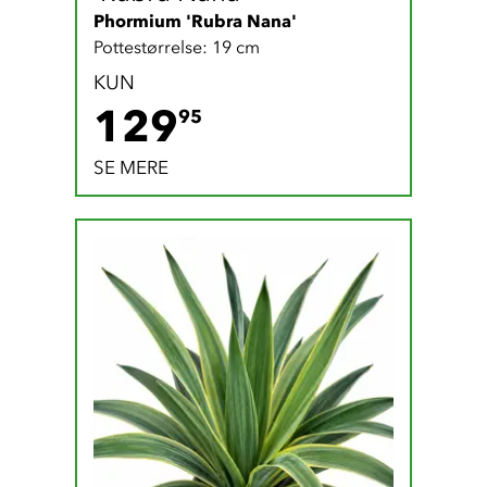
Phormium 'Rubra Nana'
Pottestørrelse: 19 cm
KUN
129.95 DKK
129
95
SE MERE