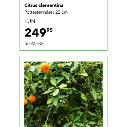
Citrus clementina
Pottestørrelse: 22 cm
KUN
249.95 DKK
249
95
SE MERE