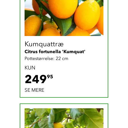
Kumquattræ
Citrus fortunella 'Kumquat'
Pottestørrelse: 22 cm
KUN
249.95 DKK
249
95
SE MERE