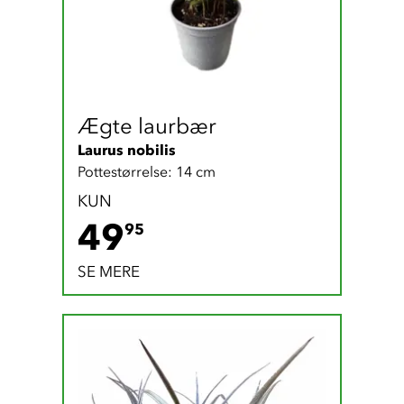
Ægte laurbær
Laurus nobilis
Pottestørrelse: 14 cm
KUN
49.95 DKK
49
95
SE MERE