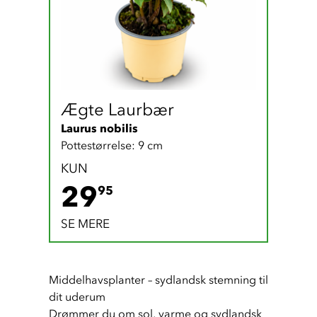
Ægte Laurbær
Laurus nobilis
Pottestørrelse: 9 cm
KUN
29.95 DKK
29
95
SE MERE
Middelhavsplanter – sydlandsk stemning til 
dit uderum
Drømmer du om sol, varme og sydlandsk 