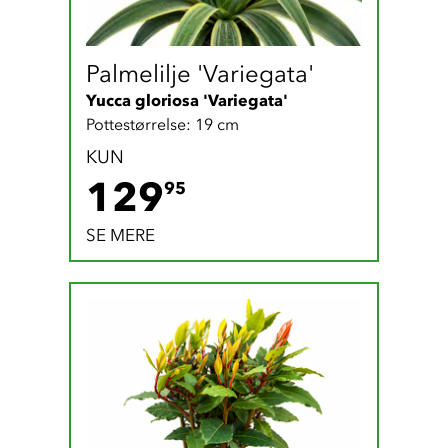
Palmelilje 'Variegata'
Yucca gloriosa 'Variegata'
Pottestørrelse: 19 cm
KUN
129.95 DKK
129
95
SE MERE