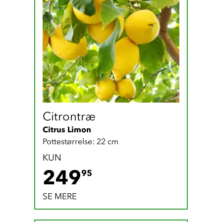
Citrontræ
Citrus Limon
Pottestørrelse: 22 cm
KUN
249.95 DKK
249
95
SE MERE