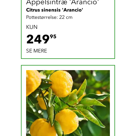
Appelsintræ 'Arancio'
Citrus sinensis 'Arancio'
Pottestørrelse: 22 cm
KUN
249.95 DKK
249
95
SE MERE