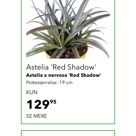
Astelia 'Red Shadow'
Astelia x nervosa 'Red Shadow'
Pottestørrelse: 19 cm
KUN
129.95 DKK
129
95
SE MERE