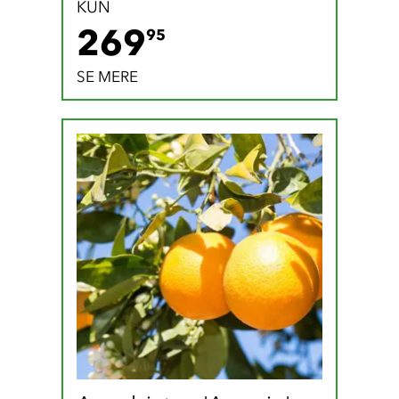
KUN
269.95 DKK
269
95
SE MERE