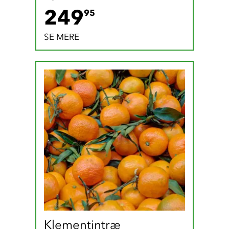
249.95 DKK
249
95
SE MERE
Klementintræ