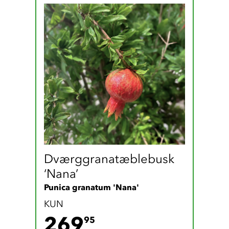
Dværggranatæblebusk 
‘Nana’
Punica granatum 'Nana'
KUN
269.95 DKK
269
95