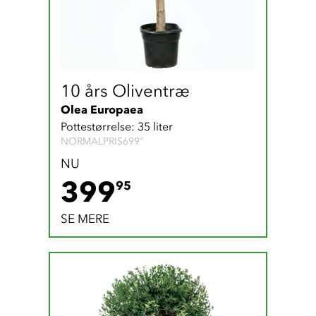
10 års Oliventræ
Olea Europaea
Pottestørrelse: 35 liter
699.95 DKK
NORMALPRIS
699
95
NU
399.95 DKK
399
95
SE MERE