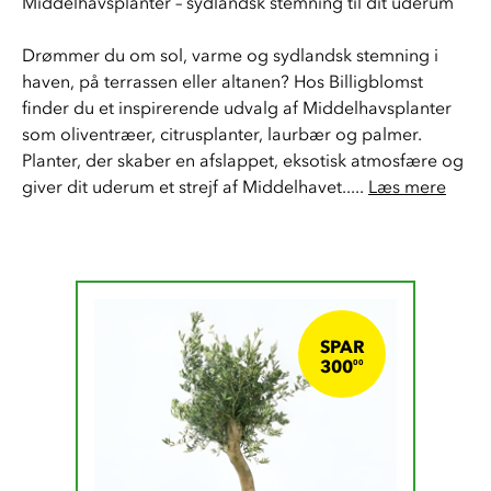
Middelhavsplanter – sydlandsk stemning til dit uderum
Drømmer du om sol, varme og sydlandsk stemning i 
haven, på terrassen eller altanen? Hos Billigblomst 
finder du et inspirerende udvalg af Middelhavsplanter 
som oliventræer, citrusplanter, laurbær og palmer. 
Planter, der skaber en afslappet, eksotisk atmosfære og 
giver dit uderum et strejf af Middelhavet..... 
Læs mere
SPAR
300 DKK
300
00