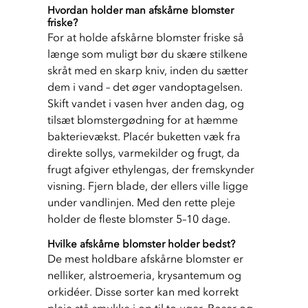
Hvordan holder man afskårne blomster
friske?
For at holde afskårne blomster friske så 
længe som muligt bør du skære stilkene 
skråt med en skarp kniv, inden du sætter 
dem i vand – det øger vandoptagelsen. 
Skift vandet i vasen hver anden dag, og 
tilsæt blomstergødning for at hæmme 
bakterievækst. Placér buketten væk fra 
direkte sollys, varmekilder og frugt, da 
frugt afgiver ethylengas, der fremskynder 
visning. Fjern blade, der ellers ville ligge 
under vandlinjen. Med den rette pleje 
holder de fleste blomster 5–10 dage.
Hvilke afskårne blomster holder bedst?
De mest holdbare afskårne blomster er 
nelliker, alstroemeria, krysantemum og 
orkidéer. Disse sorter kan med korrekt 
pleje stå smukke i op til to uger. Roser og 