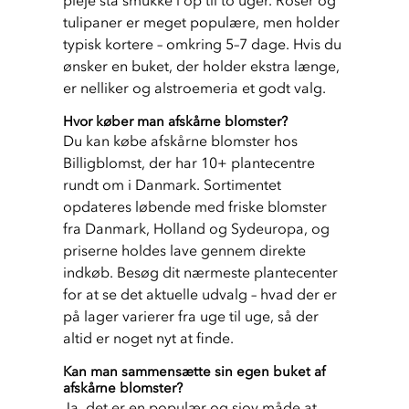
tulipaner er meget populære, men holder 
typisk kortere – omkring 5–7 dage. Hvis du 
ønsker en buket, der holder ekstra længe, 
er nelliker og alstroemeria et godt valg.
Hvor køber man afskårne blomster?
Du kan købe afskårne blomster hos 
Billigblomst, der har 10+ plantecentre 
rundt om i Danmark. Sortimentet 
opdateres løbende med friske blomster 
fra Danmark, Holland og Sydeuropa, og 
priserne holdes lave gennem direkte 
indkøb. Besøg dit nærmeste plantecenter 
for at se det aktuelle udvalg – hvad der er 
på lager varierer fra uge til uge, så der 
altid er noget nyt at finde.
Kan man sammensætte sin egen buket af
afskårne blomster?
Ja, det er en populær og sjov måde at 