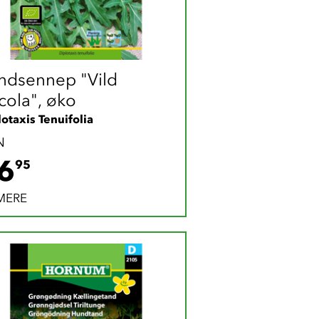
ndsennep "Vild 
cola", øko
otaxis Tenuifolia
N
36.95 DKK
6
95
MERE