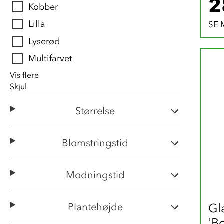
2
Kobber
Lilla
SE 
Lyserød
Multifarvet
Vis flere
Skjul
Størrelse
Blomstringstid
Modningstid
Gla
Plantehøjde
'B