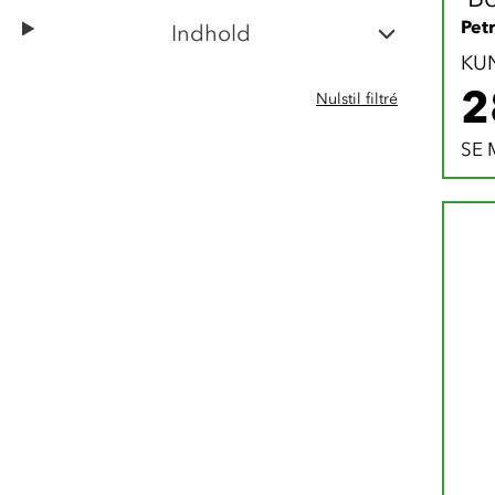
Pet
Indhold
KU
2
Nulstil filtré
SE 