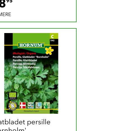
28.95 DKK
8
95
MERE
tbladet persille  
ornholm'