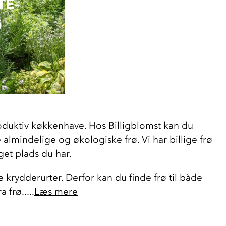
E- 
Ø
roduktiv køkkenhave. Hos Billigblomst kan du 
e almindelige og økologiske frø. Vi har billige frø 
get plads du har.
krydderurter. Derfor kan du finde frø til både 
frø.....
Læs mere