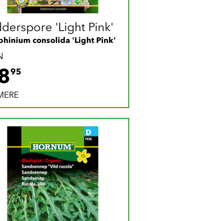
dderspore 'Light Pink'
phinium consolida 'Light Pink'
N
28.95 DKK
8
95
MERE