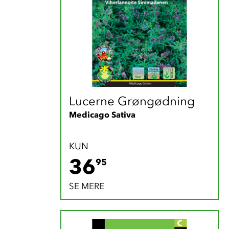
Lucerne Grøngødning
Medicago Sativa
KUN
36.95 DKK
36
95
SE MERE