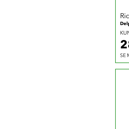
Ri
Del
KU
2
SE 