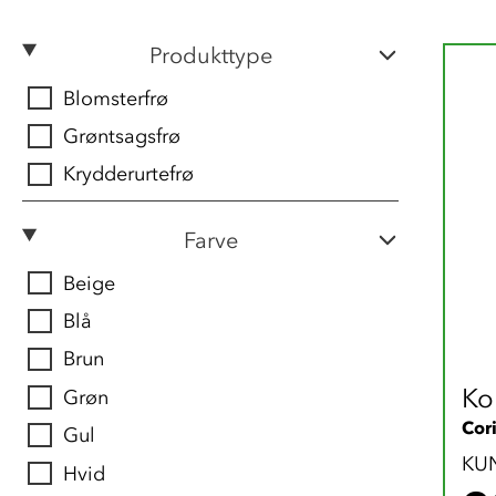
Produkttype
Blomsterfrø
Grøntsagsfrø
Krydderurtefrø
Farve
Beige
Blå
Brun
Ko
Grøn
Cor
Gul
KU
Hvid