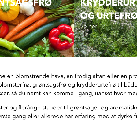
NTSAGS­FRØ
KRYDDERURT
OG URTEFR
Se her
abe en blomstrende have, en frodig altan eller en p
blomsterfrø
, 
grøntsagsfrø 
og 
krydderurtefrø 
til båd
kasser, så du nemt kan komme i gang, uanset hvor me
 og flerårige stauder til grøntsager og aromatiske 
te gang eller allerede har erfaring med at dyrke fra 