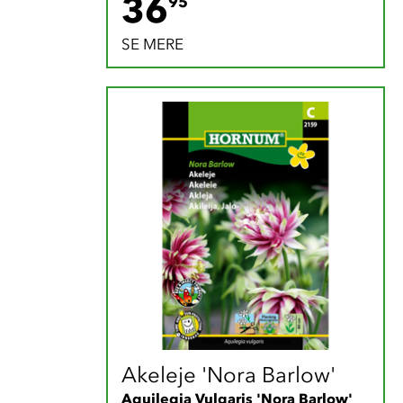
36.95 DKK
36
95
SE MERE
Akeleje 'Nora Barlow'
Aquilegia Vulgaris 'Nora Barlow'