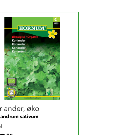
riander, øko
iandrum sativum
N