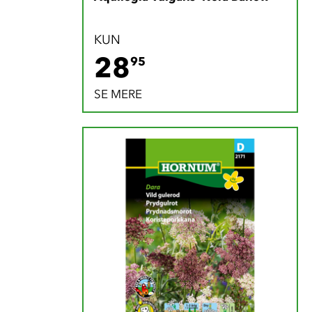
KUN
28.95 DKK
28
95
SE MERE