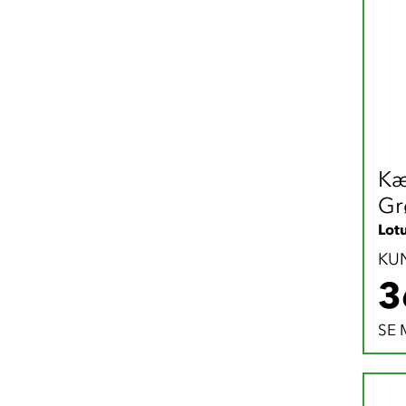
Kæ
Gr
Lot
KU
3
SE 