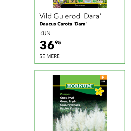
Vild Gulerod 'Dara'
Daucus Carota 'Dara'
KUN
36.95 DKK
36
95
SE MERE