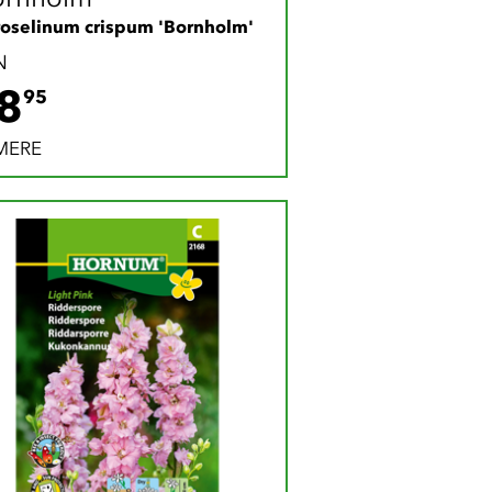
roselinum crispum 'Bornholm'
N
28.95 DKK
8
95
MERE