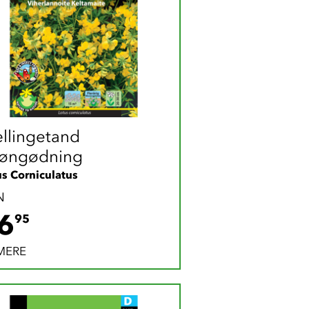
llingetand 
øngødning
us Corniculatus
N
36.95 DKK
6
95
MERE