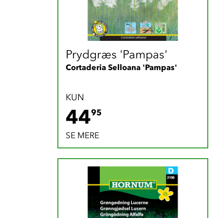
Prydgræs 'Pampas'
Cortaderia Selloana 'Pampas'
KUN
44.95 DKK
44
95
SE MERE