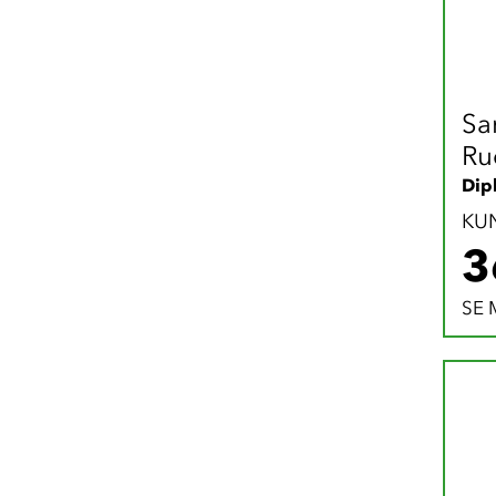
Sa
Ru
Dipl
KU
3
SE 