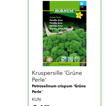
Kruspersille 'Grüne 
Perle'
Petroselinum crispum 'Grüne 
Perle'
KUN