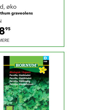
ld, øko
thum graveolens
N
28.95 DKK
8
95
MERE