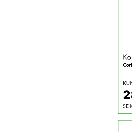
Ko
Cor
KU
2
SE 