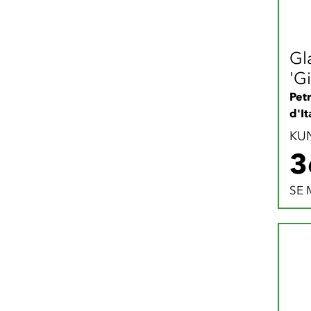
Gla
'Gi
Pet
d'It
KU
3
SE 