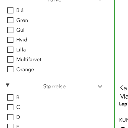
Blå
Grøn
Gul
Hvid
Lilla
Multifarvet
Orange
Størrelse
Ka
Ma
B
Lep
C
D
KU
E