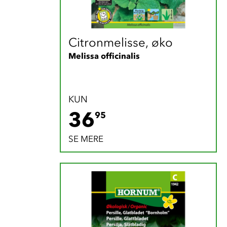
Citronmelisse, øko
Melissa officinalis
KUN
36.95 DKK
36
95
SE MERE