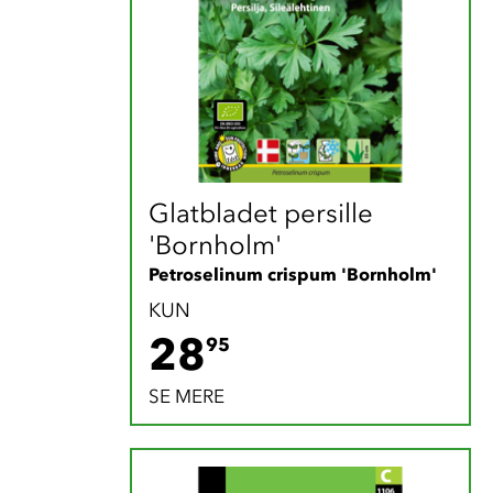
Glatbladet persille  
'Bornholm'
Petroselinum crispum 'Bornholm'
KUN
28.95 DKK
28
95
SE MERE