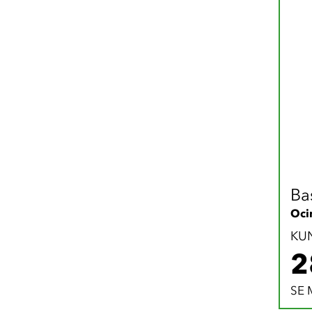
Bas
Oci
KU
2
SE 