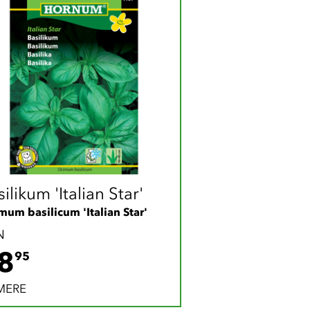
ilikum 'Italian Star'
mum basilicum 'Italian Star'
N
28.95 DKK
8
95
MERE