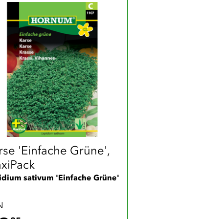
rse 'Einfache Grüne', 
xiPack
idium sativum 'Einfache Grüne'
N