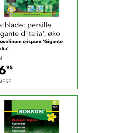
tbladet persille 
gante d'Italia', øko
roselinum crispum 'Gigante 
alia'
N
36.95 DKK
6
95
MERE