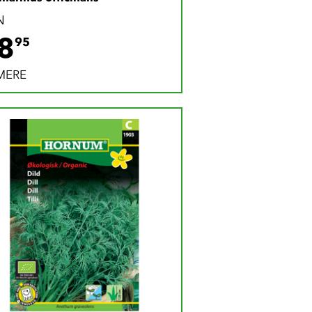
N
28.95 DKK
8
95
MERE