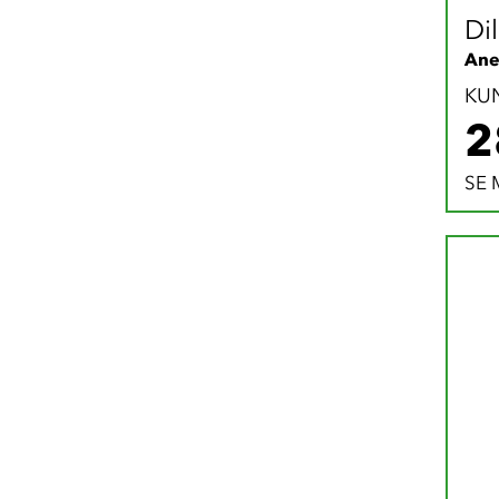
Di
Ane
KU
2
SE 