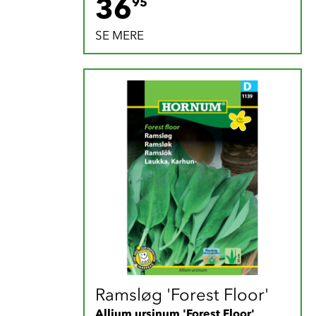
36.95 DKK
36
95
SE MERE
Ramsløg 'Forest Floor'
Allium ursinum 'Forest Floor'