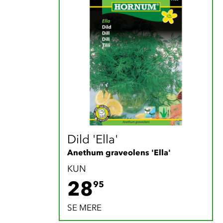
Dild 'Ella'
Anethum graveolens 'Ella'
KUN
28.95 DKK
28
95
SE MERE