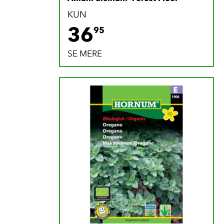
KUN
36.95 DKK
36
95
SE MERE