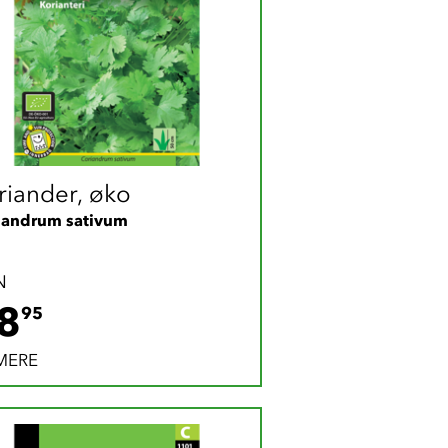
riander, øko
iandrum sativum
N
28.95 DKK
8
95
MERE