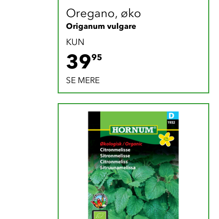
Oregano, øko
Origanum vulgare
KUN
39.95 DKK
39
95
SE MERE