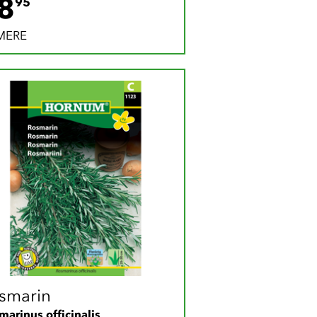
28.95 DKK
8
95
MERE
smarin
marinus officinalis