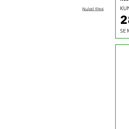
KU
Nulstil filtré
2
SE 