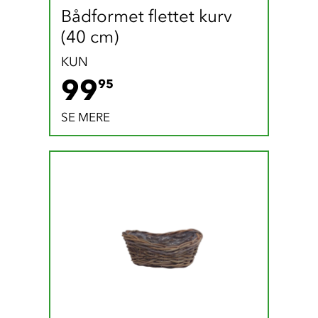
Bådformet flettet kurv 
(40 cm)
KUN
99.95 DKK
99
95
SE MERE