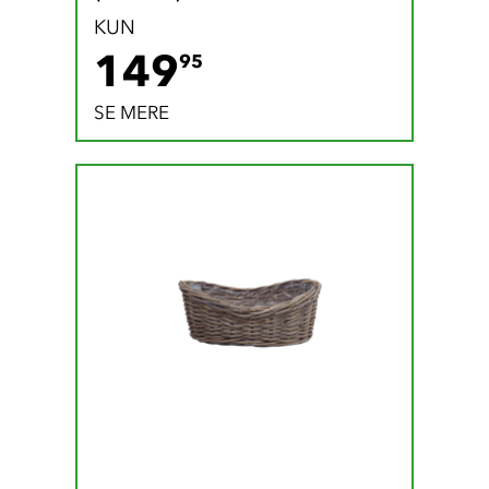
KUN
149.95 DKK
149
95
SE MERE