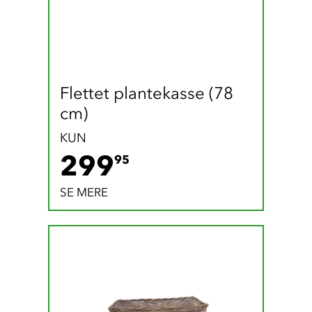
Flettet plantekasse (78 
cm)
KUN
299.95 DKK
299
95
SE MERE