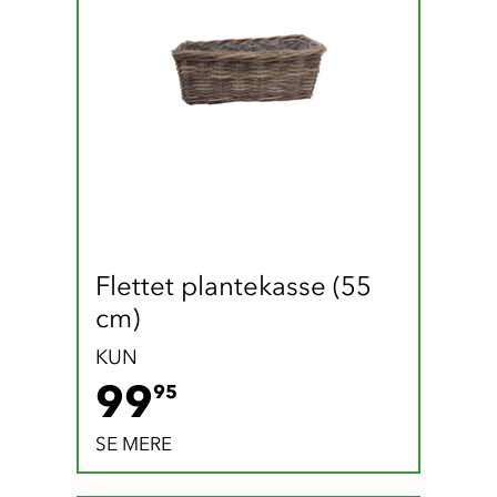
Flettet plantekasse (55 
cm)
KUN
99.95 DKK
99
95
SE MERE