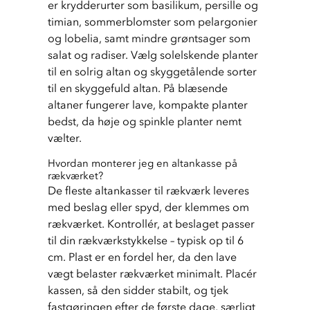
er krydderurter som basilikum, persille og 
timian, sommerblomster som pelargonier 
og lobelia, samt mindre grøntsager som 
salat og radiser. Vælg solelskende planter 
til en solrig altan og skyggetålende sorter 
til en skyggefuld altan. På blæsende 
altaner fungerer lave, kompakte planter 
bedst, da høje og spinkle planter nemt 
vælter.
Hvordan monterer jeg en altankasse på
rækværket?
De fleste altankasser til rækværk leveres 
med beslag eller spyd, der klemmes om 
rækværket. Kontrollér, at beslaget passer 
til din rækværkstykkelse – typisk op til 6 
cm. Plast er en fordel her, da den lave 
vægt belaster rækværket minimalt. Placér 
kassen, så den sidder stabilt, og tjek 
fastgøringen efter de første dage, særligt 