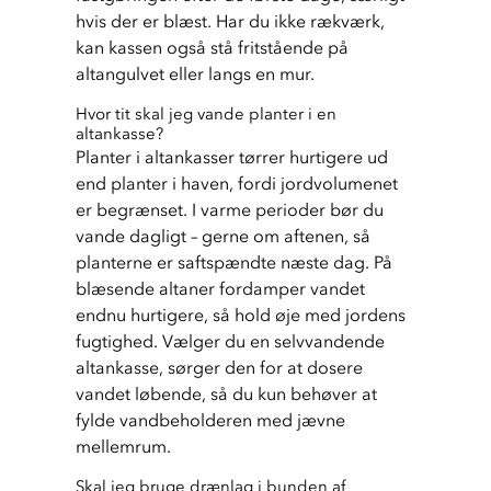
hvis der er blæst. Har du ikke rækværk, 
kan kassen også stå fritstående på 
altangulvet eller langs en mur.
Hvor tit skal jeg vande planter i en
altankasse?
Planter i altankasser tørrer hurtigere ud 
end planter i haven, fordi jordvolumenet 
er begrænset. I varme perioder bør du 
vande dagligt – gerne om aftenen, så 
planterne er saftspændte næste dag. På 
blæsende altaner fordamper vandet 
endnu hurtigere, så hold øje med jordens 
fugtighed. Vælger du en selvvandende 
altankasse, sørger den for at dosere 
vandet løbende, så du kun behøver at 
fylde vandbeholderen med jævne 
mellemrum.
Skal jeg bruge drænlag i bunden af