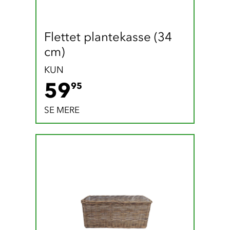
Flettet plantekasse (34 
cm)
KUN
59.95 DKK
59
95
SE MERE