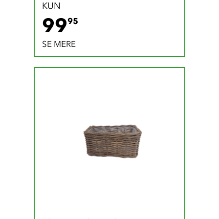
KUN
99.95 DKK
99
95
SE MERE