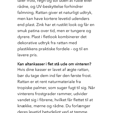
tåler frost, regn og sol uden at ruste eller 
rådne, og UV-beskyttelse forhindrer 
falmning. Rattan giver et naturligt udtryk, 
men kan have kortere levetid udendørs 
end plast. Zink har et rustikt look og får en 
smuk patina over tid, men er tungere og 
dyrere. Plast i fletlook kombinerer det 
dekorative udtryk fra rattan med 
plastikkens praktiske fordele – og til en 
lavere pris.
Kan altankasser i flet stå ude om vinteren?
Hvis dine kasser er lavet af ægte rattan, 
bør du tage dem ind før den første frost. 
Rattan er et rent naturmateriale fra 
tropiske palmer, som suger fugt til sig. Når 
vinterens frostgrader rammer, udvider 
vandet sig i fibrene, hvilket får flettet til at 
knække, mørne og rådne. Du forlænger 
deres levetid betydeligt ved at tømme 