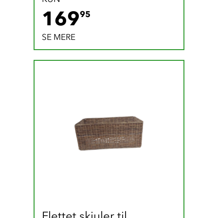
169.95 DKK
169
95
SE MERE
Flettet skjuler til 