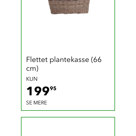
Flettet plantekasse (66 
cm)
KUN
199.95 DKK
199
95
SE MERE