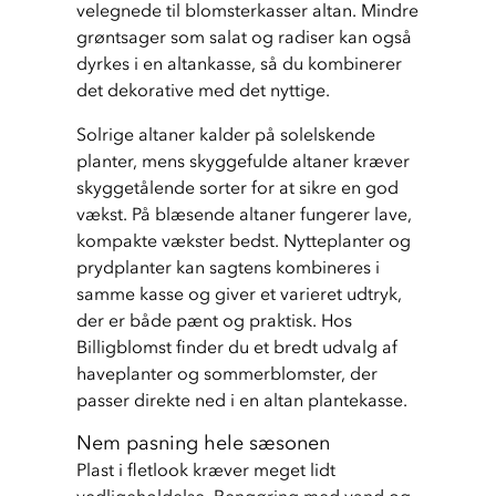
velegnede til blomsterkasser altan. Mindre 
grøntsager som salat og radiser kan også 
dyrkes i en altankasse, så du kombinerer 
det dekorative med det nyttige.
Solrige altaner kalder på solelskende 
planter, mens skyggefulde altaner kræver 
skyggetålende sorter for at sikre en god 
vækst. På blæsende altaner fungerer lave, 
kompakte vækster bedst. Nytteplanter og 
prydplanter kan sagtens kombineres i 
samme kasse og giver et varieret udtryk, 
der er både pænt og praktisk. Hos 
Billigblomst finder du et bredt udvalg af 
haveplanter og sommerblomster, der 
passer direkte ned i en altan plantekasse.
Nem pasning hele sæsonen
Plast i fletlook kræver meget lidt 
vedligeholdelse. Rengøring med vand og 