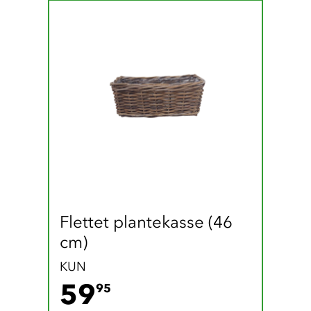
Flettet plantekasse (46 
cm)
KUN
59.95 DKK
59
95