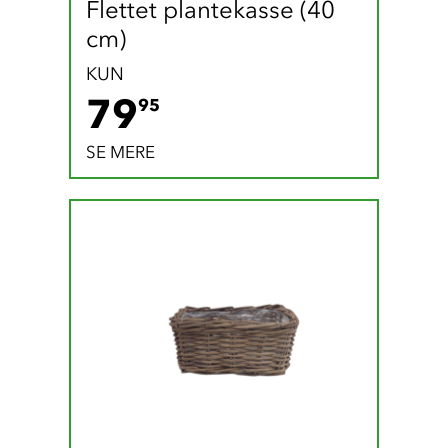
Flettet plantekasse (40 
cm)
KUN
79.95 DKK
79
95
SE MERE