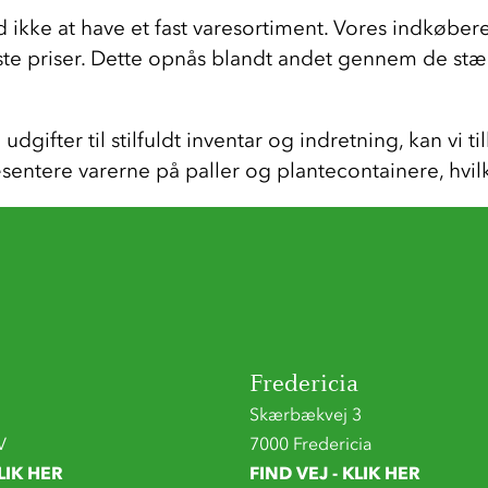
ed ikke at have et fast varesortiment. Vores indkøb
este priser. Dette opnås blandt andet gennem de stær
fter til stilfuldt inventar og indretning, kan vi tilb
entere varerne på paller og plantecontainere, hvil
Fredericia
Skærbækvej 3
V
7000 Fredericia
LIK HER
FIND VEJ - KLIK HER