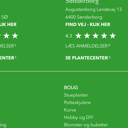
Sønderborg
Augustenborg Landevej 13
s SØ
6400 Sønderborg
LIK HER
FIND VEJ - KLIK HER
4.3
ELSER
LÆS ANMELDELSER
ENTER
SE PLANTECENTER
BOLIG
Stueplanter
Potteskjulere
Kurve
Hobby og DIY
ing
Blomster og buketter