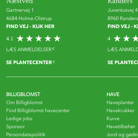
Næstved
Randers
Gartnervej 1
Juventusvej 4
4684 Holme-Olstrup
8960 Rander
FIND VEJ - KLIK HER
FIND VEJ - K
4.1
4
LÆS ANMELDELSER
LÆS ANMELD
SE PLANTECENTER
SE PLANTEC
BILLIGBLOMST
HAVE
Om Billigblomst
Haveplanter
Find Billigblomst havecenter
Havekrukker
Ledige jobs
Kurve
Sponsor
Havetilbehør
Persondatapolitik
Jord og gødn