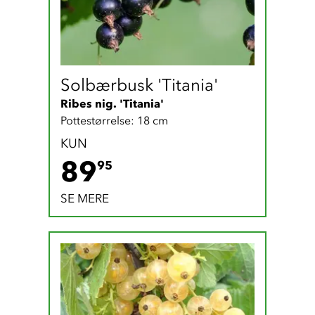
Solbærbusk 'Titania'
Ribes nig. 'Titania'
Pottestørrelse: 18 cm
KUN
89.95 DKK
89
95
SE MERE