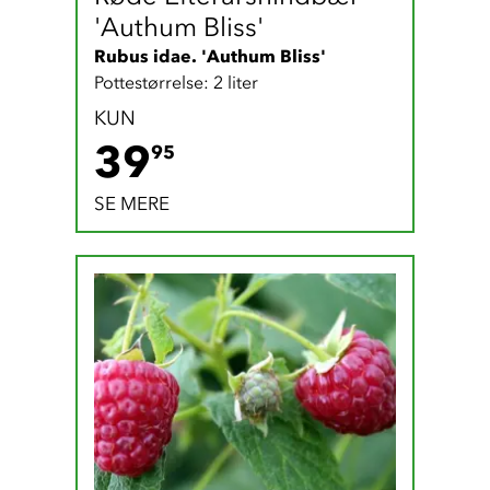
'Authum Bliss'
Rubus idae. 'Authum Bliss'
Pottestørrelse: 2 liter
KUN
39.95 DKK
39
95
SE MERE