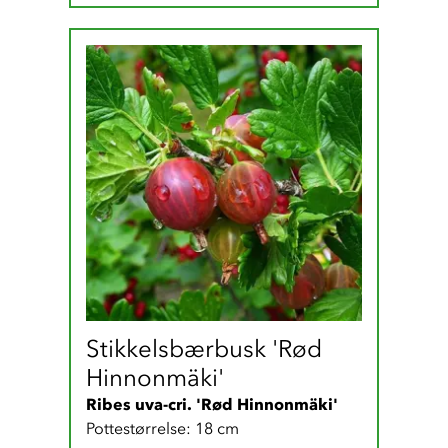
Stikkelsbærbusk 'Rød 
Hinnonmäki'
Ribes uva-cri. 'Rød Hinnonmäki'
Pottestørrelse: 18 cm