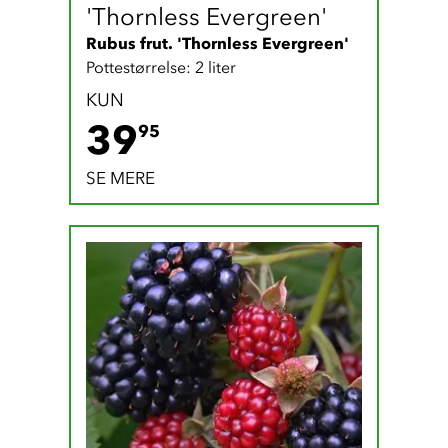
'Thornless Evergreen'
Rubus frut. 'Thornless Evergreen'
Pottestørrelse: 2 liter
KUN
39.95 DKK
39
95
SE MERE