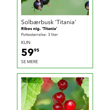
Solbærbusk 'Titania'
Ribes nig. 'Titania'
Pottestørrelse: 3 liter
KUN
59.95 DKK
59
95
SE MERE