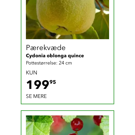
Pærekvæde
Cydonia oblonga quince
Pottestørrelse: 24 cm
KUN
199.95 DKK
199
95
SE MERE