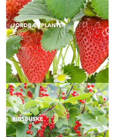
JORDBÆR­PLANTER
Se her
RIBSBUSKE