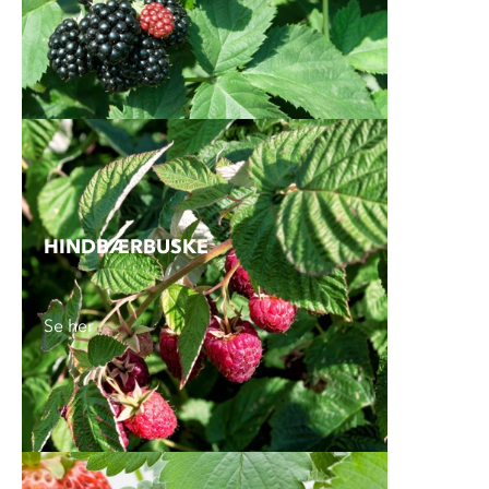
HINDBÆR­BUSKE
Se her