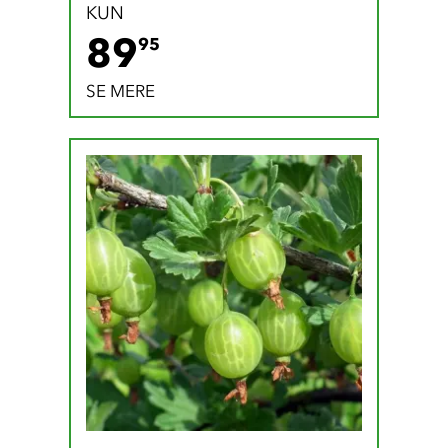
KUN
89.95 DKK
89
95
SE MERE