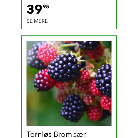
39.95 DKK
39
95
SE MERE
Tornløs Brombær 