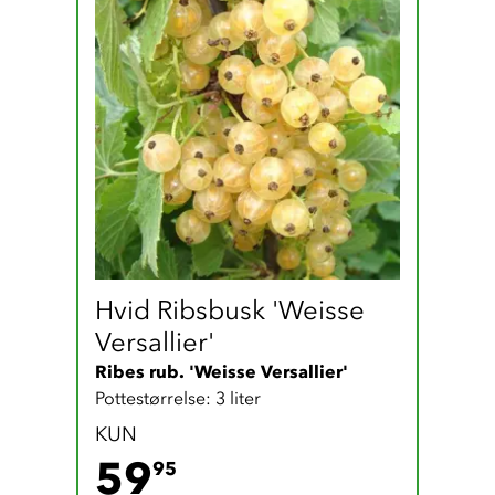
Hvid Ribsbusk 'Weisse 
Versallier'
Ribes rub. 'Weisse Versallier'
Pottestørrelse: 3 liter
KUN
59.95 DKK
59
95