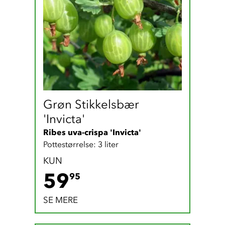
Grøn Stikkelsbær 
'Invicta'
Ribes uva-crispa 'Invicta'
Pottestørrelse: 3 liter
KUN
59.95 DKK
59
95
SE MERE