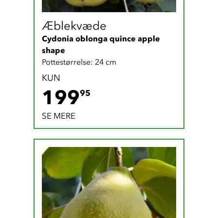
Æblekvæde
Cydonia oblonga quince apple 
shape
Pottestørrelse: 24 cm
KUN
199.95 DKK
199
95
SE MERE