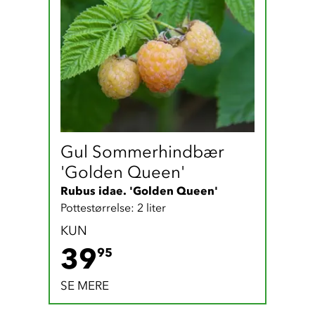
Gul Sommerhindbær 
'Golden Queen'
Rubus idae. 'Golden Queen'
Pottestørrelse: 2 liter
KUN
39.95 DKK
39
95
SE MERE