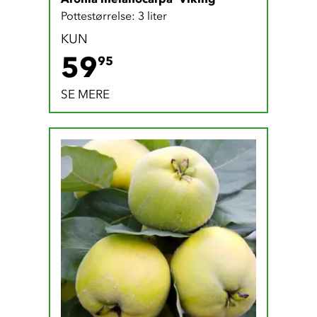
Pottestørrelse: 3 liter
KUN
59.95 DKK
59
95
SE MERE