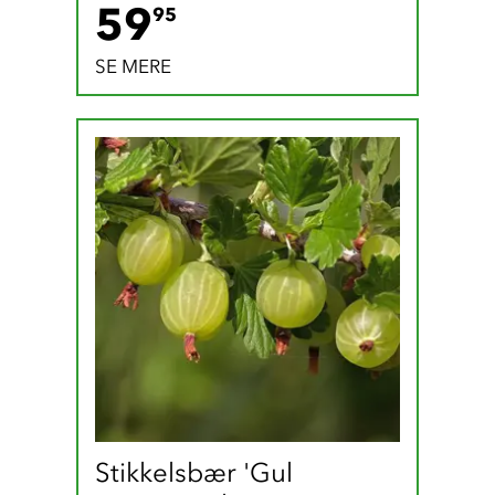
59.95 DKK
59
95
SE MERE
Stikkelsbær 'Gul 