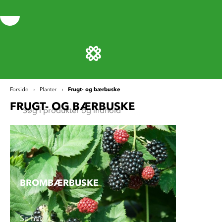
Frugt- og bærbuske
Forside
Planter
FRUGT- OG BÆRBUSKE
BROMBÆR­BUSKE
Se her