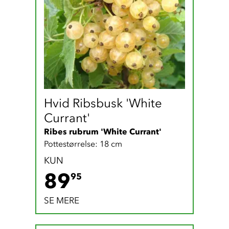
Hvid Ribsbusk 'White 
Currant'
Ribes rubrum 'White Currant'
Pottestørrelse: 18 cm
KUN
89.95 DKK
89
95
SE MERE