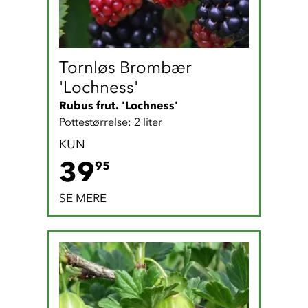
Tornløs Brombær 
'Lochness'
Rubus frut. 'Lochness'
Pottestørrelse: 2 liter
KUN
39.95 DKK
39
95
SE MERE