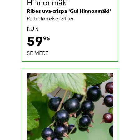
Hinnonmäki'
Ribes uva-crispa 'Gul Hinnonmäki'
Pottestørrelse: 3 liter
KUN
59.95 DKK
59
95
SE MERE