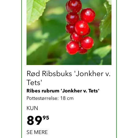
Rød Ribsbuks 'Jonkher v. 
Tets'
Ribes rubrum 'Jonkher v. Tets'
Pottestørrelse: 18 cm
KUN
89.95 DKK
89
95
SE MERE