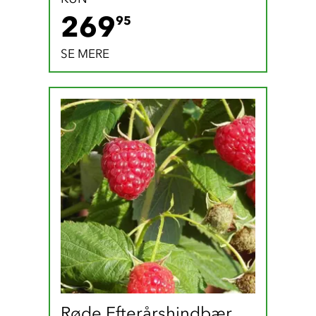
269.95 DKK
269
95
SE MERE
Røde Efterårshindbær 