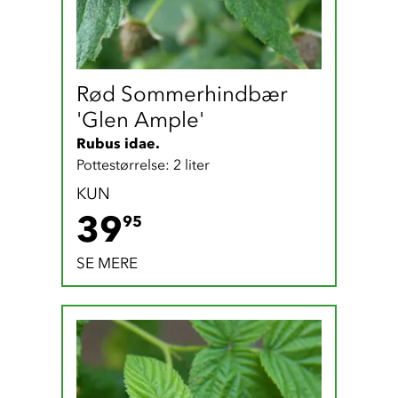
Rød Sommerhindbær 
'Glen Ample'
Rubus idae. 
Pottestørrelse: 2 liter
KUN
39.95 DKK
39
95
SE MERE