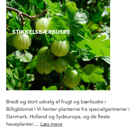
STIKKELSBÆR­BUSKE
Se her
Bredt og stort udvalg af frugt og bærbuske i 
Billigblomst ! Vi henter planterne fra specialgartnerier i 
Danmark, Holland og Sydeuropa, og de fleste 
haveplanter..... 
Læs mere