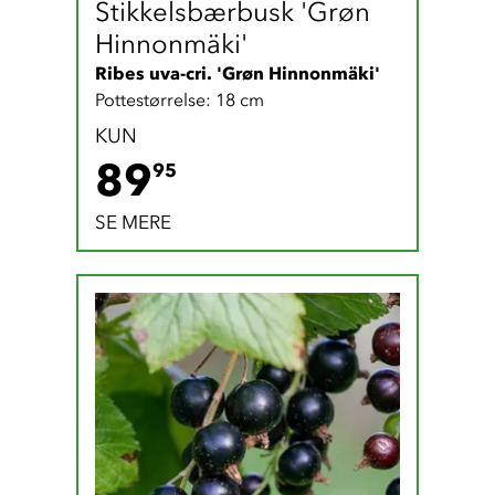
Stikkelsbærbusk 'Grøn 
Hinnonmäki'
Ribes uva-cri. 'Grøn Hinnonmäki'
Pottestørrelse: 18 cm
KUN
89.95 DKK
89
95
SE MERE