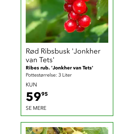
Rød Ribsbusk 'Jonkher 
van Tets'
Ribes rub. 'Jonkher van Tets'
Pottestørrelse: 3 Liter
KUN
59.95 DKK
59
95
SE MERE