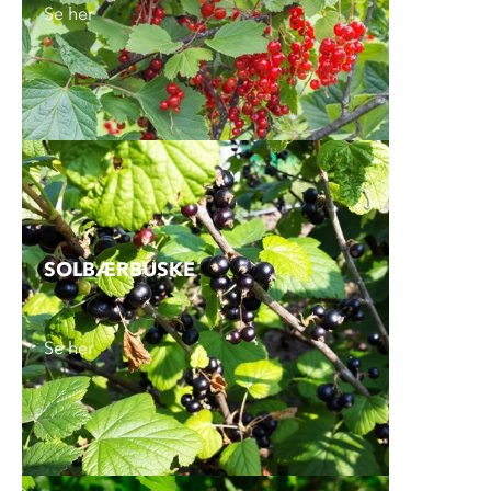
Se her
SOLBÆRBUSKE
Se her