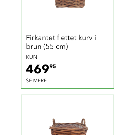
Firkantet flettet kurv i 
brun (55 cm)
KUN
469.95 DKK
469
95
SE MERE