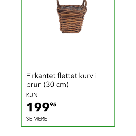
Firkantet flettet kurv i 
brun (30 cm)
KUN
199.95 DKK
199
95
SE MERE