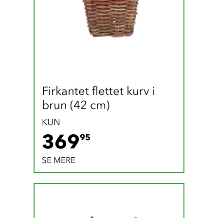
Firkantet flettet kurv i 
brun (42 cm)
KUN
369.95 DKK
369
95
SE MERE