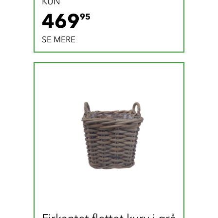
KUN
469.95 DKK
469
95
SE MERE