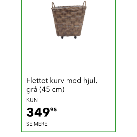
Flettet kurv med hjul, i 
grå (45 cm)
KUN
349.95 DKK
349
95
SE MERE