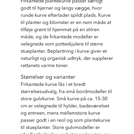
Firkantede plantekurve passer særligt 
godt til hjørner og langs vægge, hvor 
runde kurve efterlader spildt plads. Kurve 
til planter og blomster er en nem måde at 
tilføje grønt til hjemmet på en stilren 
måde, og de firkantede modeller er 
velegnede som potteskjulere til større 
stueplanter. Beplantning i kurve giver et 
naturligt og organisk udtryk, der supplerer 
rattanets varme toner.
Størrelser og varianter
Firkantede kurve fås i et bredt 
størrelsesudvalg, fra små bordmodeller til 
store gulvkurve. Små kurve på ca. 15–30 
cm er velegnede til hylder, badeværelset 
og entreen, mens mellemstore kurve 
passer godt i en reol og som plantekurve 
til stueplanter. Store gulvmodeller er 