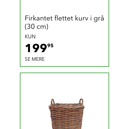
Firkantet flettet kurv i grå 
(30 cm)
KUN
199.95 DKK
199
95
SE MERE