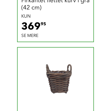
Firkantet flettet kurv i grå 
(42 cm)
KUN
369.95 DKK
369
95
SE MERE