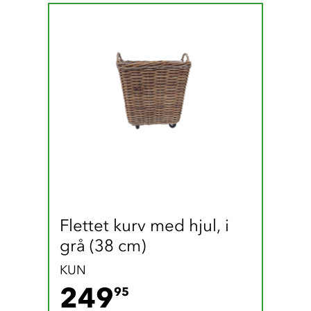
Flettet kurv med hjul, i 
grå (38 cm)
KUN
249.95 DKK
249
95