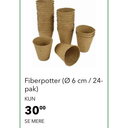
Fiberpotter (Ø 6 cm / 24-
pak)
KUN
30 DKK
30
00
SE MERE