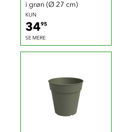
i grøn (Ø 27 cm)
KUN
34.95 DKK
34
95
SE MERE