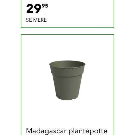
29.95 DKK
29
95
SE MERE
Madagascar plantepotte 