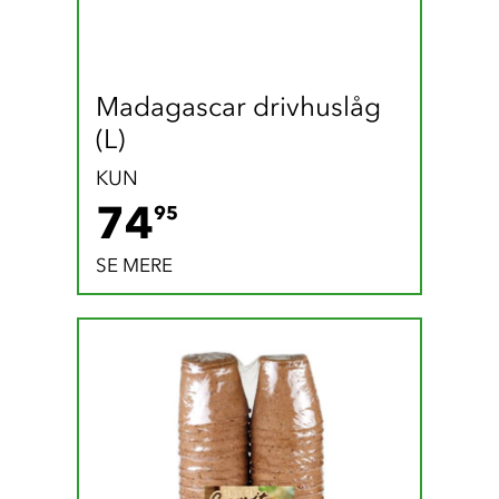
Madagascar drivhuslåg 
(L)
KUN
74.95 DKK
74
95
SE MERE