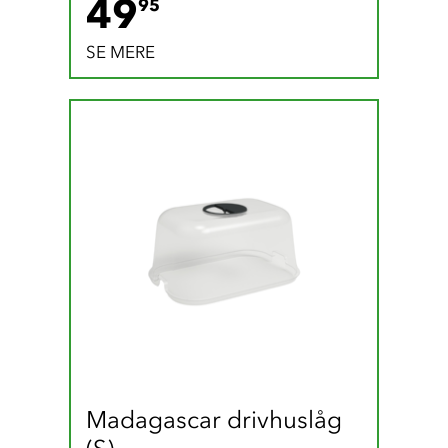
49.95 DKK
49
95
SE MERE
Madagascar drivhuslåg 