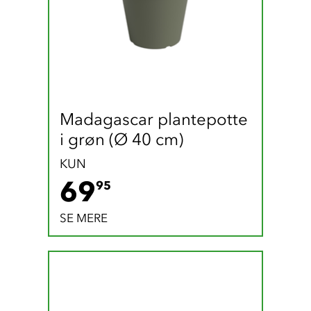
Madagascar plantepotte 
i grøn (Ø 40 cm)
KUN
69.95 DKK
69
95
SE MERE