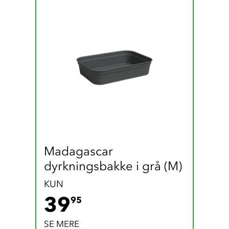
Madagascar 
dyrkningsbakke i grå (M)
KUN
39.95 DKK
39
95
SE MERE