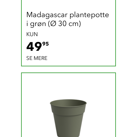
Madagascar plantepotte 
i grøn (Ø 30 cm)
KUN
49.95 DKK
49
95
SE MERE