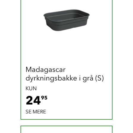
Madagascar 
dyrkningsbakke i grå (S)
KUN
24.95 DKK
24
95
SE MERE