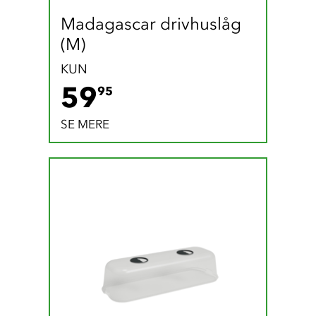
Madagascar drivhuslåg 
(M)
KUN
59.95 DKK
59
95
SE MERE