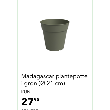
Madagascar plantepotte 
i grøn (Ø 21 cm)
KUN
27.95 DKK
27
95