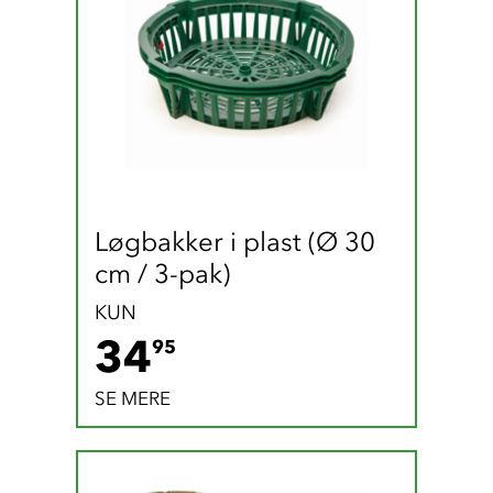
Løgbakker i plast (Ø 30 
cm / 3-pak)
KUN
34.95 DKK
34
95
SE MERE