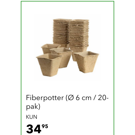
Fiberpotter (Ø 6 cm / 20-
pak)
KUN
34.95 DKK
34
95