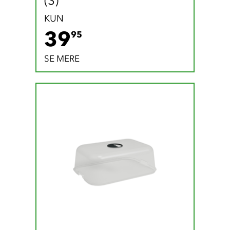
(S)
KUN
39.95 DKK
39
95
SE MERE