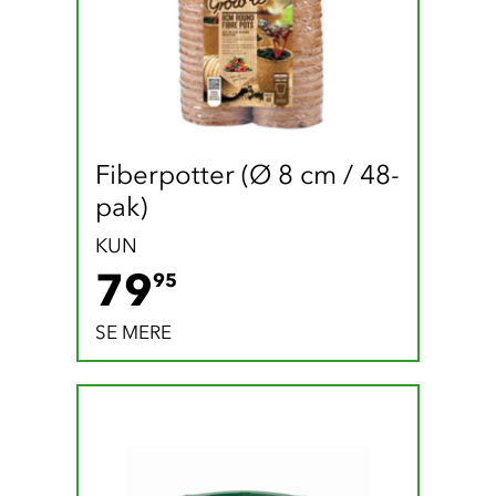
Fiberpotter (Ø 8 cm / 48-
pak)
KUN
79.95 DKK
79
95
SE MERE