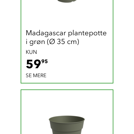
Madagascar plantepotte 
i grøn (Ø 35 cm)
KUN
59.95 DKK
59
95
SE MERE