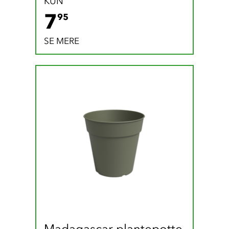
KUN
7.95 DKK
7
95
SE MERE
Madagascar plantepotte 