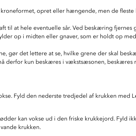
n kroneformet, opret eller hængende, men de fleste ka
 til at hele eventuelle sår. Ved beskæring fjernes
lder op i midten eller gnaver, som er holdt op med
 gør det lettere at se, hvilke grene der skal beskæ
 må derfor kun beskæres i vækstsæsonen, beskæres 
vokse. Fyld den nederste tredjedel af krukken med Le
dder kan vokse ud i den friske krukkejord. Fyld ikk
t vande krukken. 