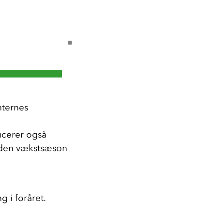
ternes 
cerer også 
nden vækstsæson 
 i foråret.