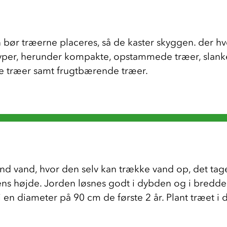
n bør træerne placeres, så de kaster skyggen. der h
typer, herunder kompakte, opstammede træer, slank
 træer samt frugtbærende træer. 
nd vand, hvor den selv kan trække vand op, det tager
ns højde. Jorden løsnes godt i dybden og i bredden
 i en diameter på 90 cm de første 2 år. Plant træet i