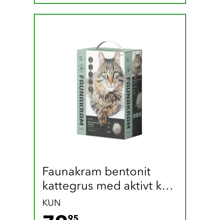
Faunakram bentonit 
kattegrus med aktivt kul 
(8 liter / 7 kg)
KUN
79.95 DKK
95