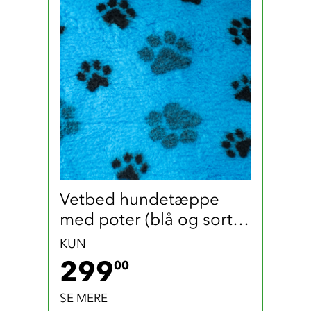
Vetbed hundetæppe 
med poter (blå og sort / 
165 x 100 cm)
KUN
299 DKK
299
00
SE MERE