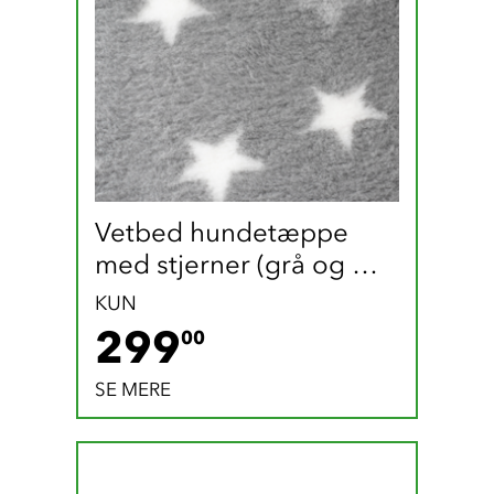
Vetbed hundetæppe 
med stjerner (grå og 
hvid / 165 x 100 cm)
KUN
299 DKK
299
00
SE MERE