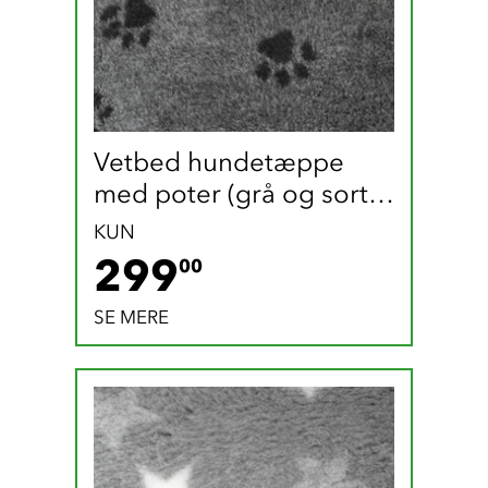
Vetbed hundetæppe 
med poter (grå og sort / 
165 x 100 cm)
KUN
299 DKK
299
00
SE MERE