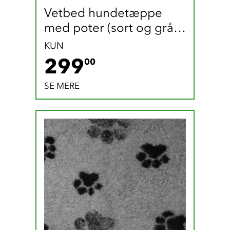
Vetbed hundetæppe 
med poter (sort og grå / 
165 x 100 cm)
KUN
299 DKK
299
00
SE MERE