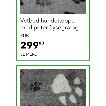
Vetbed hundetæppe 
med poter (lysegrå og 
sort / 165 x 100 cm)
KUN
299 DKK
299
00
SE MERE