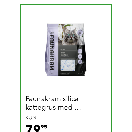
Faunakram silica 
kattegrus med 
lavendelduft (7,8 liter)
KUN
79.95 DKK
79
95