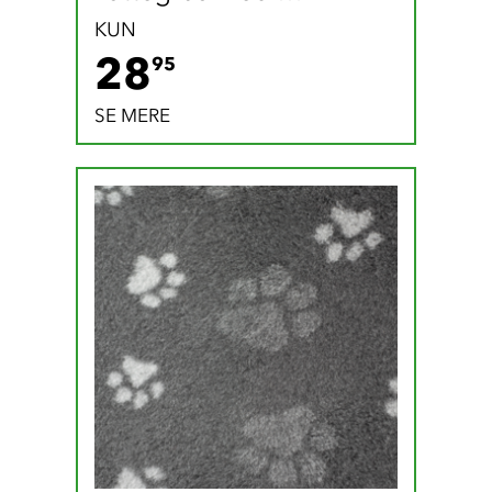
babypudderduft (5 liter)
KUN
28.95 DKK
28
95
SE MERE