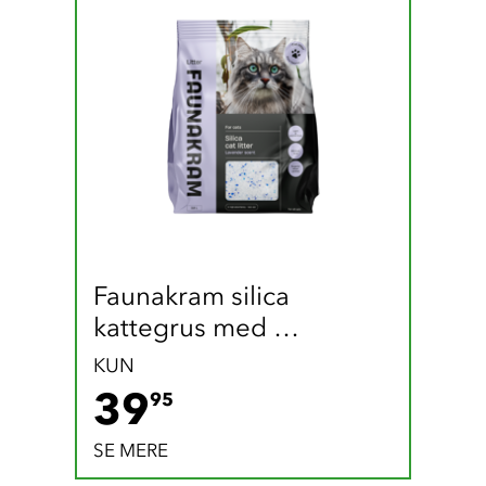
Faunakram silica 
kattegrus med 
lavendelduft (3,8 liter)
KUN
39.95 DKK
39
95
SE MERE